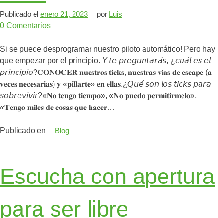
Publicado el
enero 21, 2023
por
Luis
0
Comentarios
Si se puede desprogramar nuestro piloto automático! Pero hay
que empezar por el principio. 𝘠 𝘵𝘦 𝘱𝘳𝘦𝘨𝘶𝘯𝘵𝘢𝘳𝘢́𝘴, ¿𝘤𝘶𝘢́𝘭 𝘦𝘴 𝘦𝘭
𝘱𝘳𝘪𝘯𝘤𝘪𝘱𝘪𝘰?𝐂𝐎𝐍𝐎𝐂𝐄𝐑 𝐧𝐮𝐞𝐬𝐭𝐫𝐨𝐬 𝐭𝐢𝐜𝐤𝐬, 𝐧𝐮𝐞𝐬𝐭𝐫𝐚𝐬 𝐯𝐢́𝐚𝐬 𝐝𝐞 𝐞𝐬𝐜𝐚𝐩𝐞 (𝐚
𝐯𝐞𝐜𝐞𝐬 𝐧𝐞𝐜𝐞𝐬𝐚𝐫𝐢𝐚𝐬) 𝐲 «𝐩𝐢𝐥𝐥𝐚𝐫𝐭𝐞» 𝐞𝐧 𝐞𝐥𝐥𝐚𝐬.¿𝘘𝘶𝘦́ 𝘴𝘰𝘯 𝘭𝘰𝘴 𝘵𝘪𝘤𝘬𝘴 𝘱𝘢𝘳𝘢
𝘴𝘰𝘣𝘳𝘦𝘷𝘪𝘷𝘪𝘳?«𝐍𝐨 𝐭𝐞𝐧𝐠𝐨 𝐭𝐢𝐞𝐦𝐩𝐨», «𝐍𝐨 𝐩𝐮𝐞𝐝𝐨 𝐩𝐞𝐫𝐦𝐢𝐭𝐢́𝐫𝐦𝐞𝐥𝐨»,
«𝐓𝐞𝐧𝐠𝐨 𝐦𝐢𝐥𝐞𝐬 𝐝𝐞 𝐜𝐨𝐬𝐚𝐬 𝐪𝐮𝐞 𝐡𝐚𝐜𝐞𝐫…
Publicado en
Blog
Escucha con apertura
para ser libre